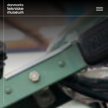
Søg…:
BESØG
UDSTILLINGER
UNDERVISNING
OM MUSEET
NYT MUSEUM
KONTAKT
ENGLISH