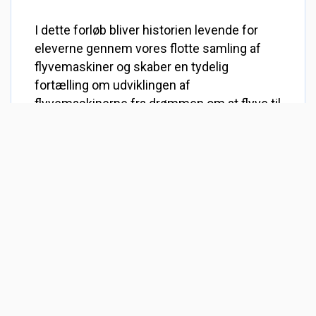
I dette forløb bliver historien levende for
eleverne gennem vores flotte samling af
flyvemaskiner og skaber en tydelig
fortælling om udviklingen af
flyvemaskinerne fra drømmen om at flyve til
moderne fly. Forløbet tager udgangspunkt i
elevernes nysgerrighed og egen viden om
emnet, og eleverne inddrages gennem
dialogbaseret undervisning i diskussion og
refleksion over, hvordan vores verden har
ændret sig gennem flyvningens historie.
Læringsmål:
Eleverne har indblik i flyets teknologiske
udvikling igennem tiden