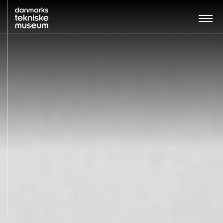
Søg…:
BESØG
UDSTILLINGER
UNDERVISNING
OM MUSEET
NYT MUSEUM
KONTAKT
ENGLISH