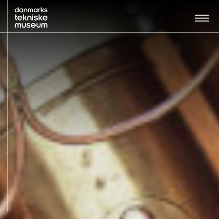
Søg…:
BESØG
UDSTILLINGER
UNDERVISNING
OM MUSEET
NYT MUSEUM
KONTAKT
ENGLISH