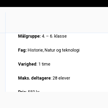
Målgruppe:
4. – 6. klasse
Fag:
Historie, Natur og teknologi
Varighed
: 1 time
Maks. deltagere
: 28 elever
Pris
: 550 kr.
I dette forløb skal I ligesom Andreas Mogensen 