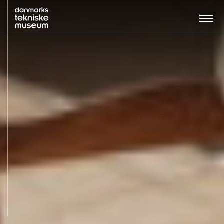
Søg…:
BESØG
UDSTILLINGER
UNDERVISNING
OM MUSEET
NYT MUSEUM
KONTAKT
ENGLISH