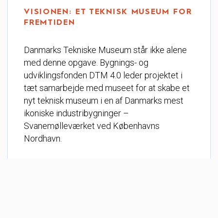
VISIONEN: ET TEKNISK MUSEUM FOR
FREMTIDEN
Danmarks Tekniske Museum står ikke alene
med denne opgave. Bygnings- og
udviklingsfonden DTM 4.0 leder projektet i
tæt samarbejde med museet for at skabe et
nyt teknisk museum i en af Danmarks mest
ikoniske industribygninger –
Svanemølleværket ved Københavns
Nordhavn.
Det nye museum bliver en international
attraktion for teknologi, innovation og
bæredygtighed, og med sin placering i
Nordhavn bliver det en værdifuld del af
bydelens udvikling – et samlingspunkt, hvor