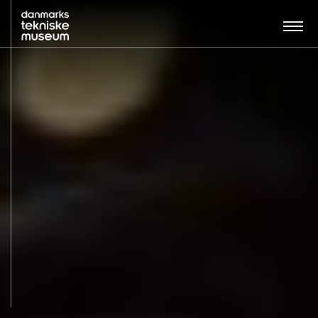
Søg…:
BESØG
UDSTILLINGER
UNDERVISNING
OM MUSEET
NYT MUSEUM
KONTAKT
ENGLISH