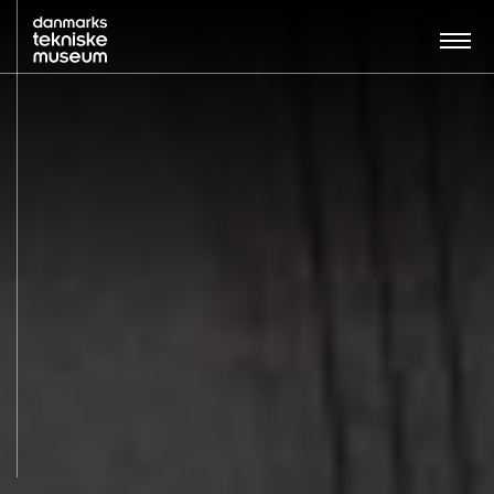
Søg…:
BESØG
UDSTILLINGER
UNDERVISNING
OM MUSEET
NYT MUSEUM
KONTAKT
ENGLISH