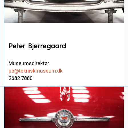
Peter Bjerregaard
Museumsdirektør
pb@tekniskmuseum.dk
2682 7880