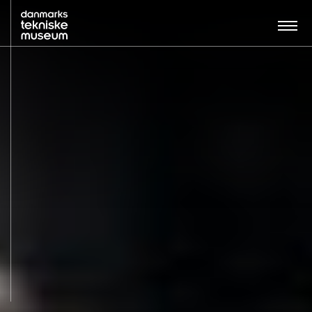
Søg…:
BESØG
UDSTILLINGER
UNDERVISNING
OM MUSEET
NYT MUSEUM
KONTAKT
ENGLISH