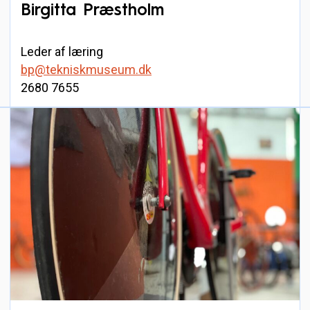
Birgitta Præstholm
Leder af læring
bp@tekniskmuseum.dk
2680 7655