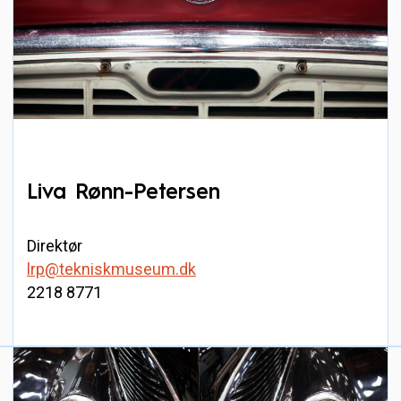
Liva Rønn-Petersen
Direktør
lrp@tekniskmuseum.dk
2218 8771