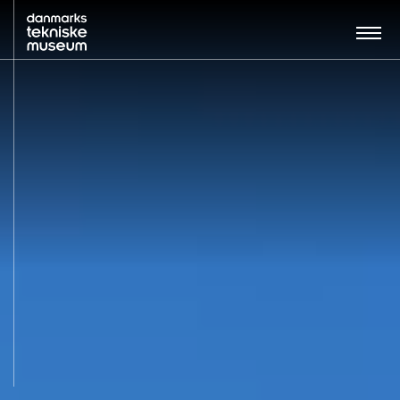
Søg…:
BESØG
UDSTILLINGER
UNDERVISNING
OM MUSEET
NYT MUSEUM
KONTAKT
ENGLISH