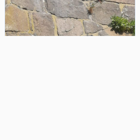
DET KAN DU OPLEVE
Vi inviterer til fælles udforskning af, hvordan
mennesker er – og kan være – tættere
forbundet med jorden og landskabet, både nu
og i fremtiden.
Udstillingseksperimentet tager form som en
installation, hvor genstande fra museets
samling sættes ind i en ny kontekst – ud fra
hvordan de har været med til at forme