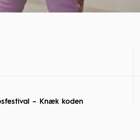
sfestival – Knæk koden
Naturvidenskabsfestivalen og kan bookes gratis i