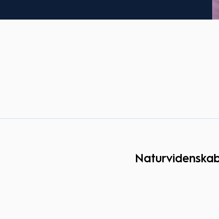
Naturvidenskab
Forløbet er en del af 
uge 39