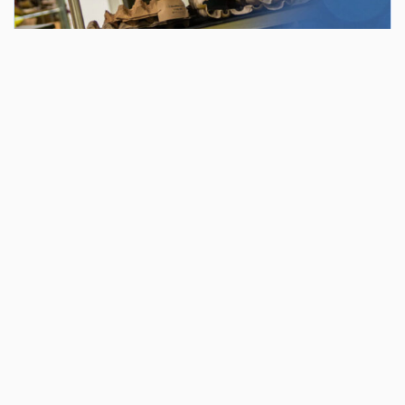
Hvordan arbejder man på et museum?
Kom bag kulissen på Danmarks Tekniske
Museum, der har en af Europas fineste
teknologisamlinger. Følg
samlingsafdelingens arbejde en dag og vær
med til at passe på fortidens teknologier.
Der skal renses, skrues, pilles og monteres i
forskellige værksteder og eleverne får rig
mulighed for at undersøge museets
udstillinger.