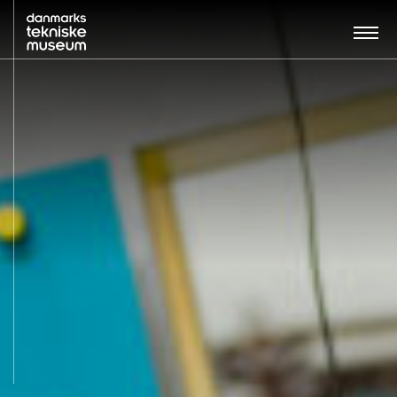
Søg…:
BESØG
UDSTILLINGER
UNDERVISNING
OM MUSEET
NYT MUSEUM
KONTAKT
ENGLISH