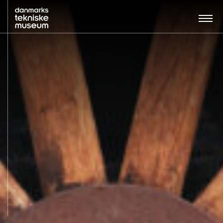
Søg…:
BESØG
UDSTILLINGER
UNDERVISNING
OM MUSEET
NYT MUSEUM
KONTAKT
ENGLISH