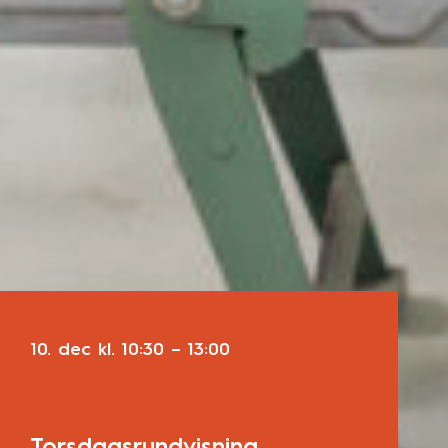
10. dec
kl.
10:30
–
13:00