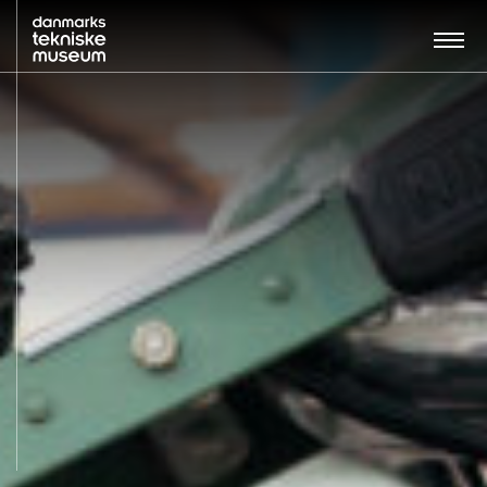
Søg…:
BESØG
UDSTILLINGER
UNDERVISNING
OM MUSEET
NYT MUSEUM
KONTAKT
ENGLISH