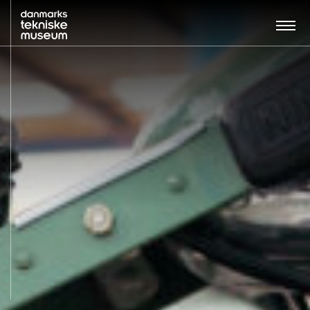
Søg…:
BESØG
UDSTILLINGER
UNDERVISNING
OM MUSEET
NYT MUSEUM
KONTAKT
ENGLISH