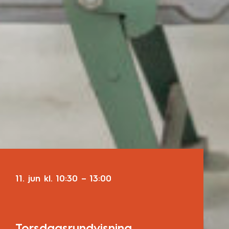
11. jun
kl.
10:30
–
13:00