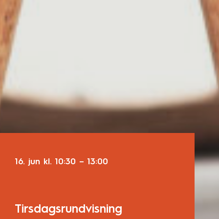
16. jun
kl.
10:30
–
13:00
Tirsdagsrundvisning