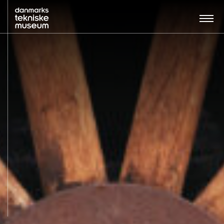
Søg…:
BESØG
UDSTILLINGER
UNDERVISNING
OM MUSEET
NYT MUSEUM
KONTAKT
ENGLISH