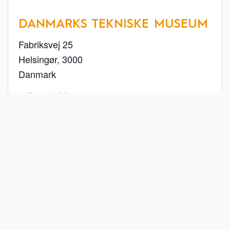
DANMARKS TEKNISKE MUSEUM
Fabriksvej 25
Helsingør
,
3000
Danmark
+ Google Maps
49 22 26 11
Se Sted hjemmeside