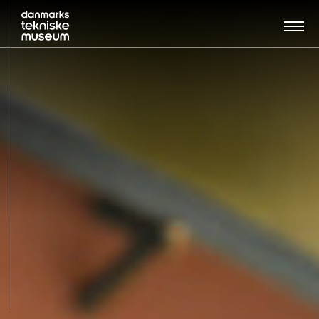
Søg…:
BESØG
UDSTILLINGER
UNDERVISNING
OM MUSEET
NYT MUSEUM
KONTAKT
ENGLISH