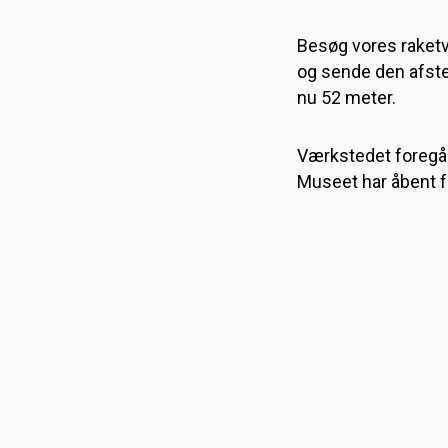
Besøg vores raketv
og sende den afste
nu 52 meter.
Værkstedet foregår a
Museet har åbent fr
DANMARKS TEKNIS
MUSEUM
Fabriksvej 25
Helsingør
,
3000