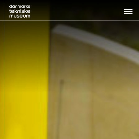
Søg…:
BESØG
UDSTILLINGER
UNDERVISNING
OM MUSEET
NYT MUSEUM
KONTAKT
ENGLISH