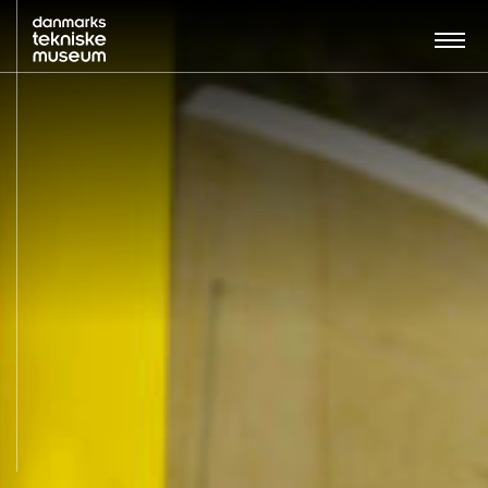
Søg…:
BESØG
UDSTILLINGER
UNDERVISNING
OM MUSEET
NYT MUSEUM
KONTAKT
ENGLISH