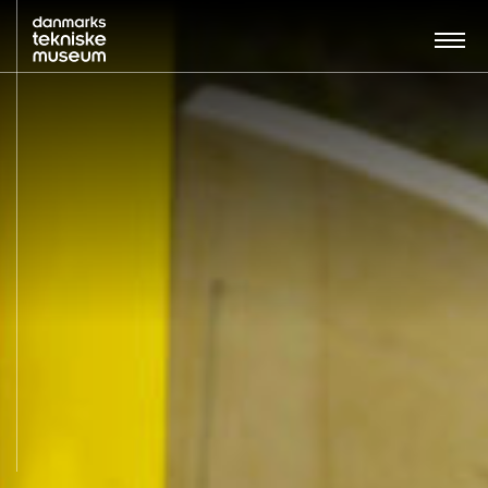
Søg…:
BESØG
UDSTILLINGER
UNDERVISNING
OM MUSEET
NYT MUSEUM
KONTAKT
ENGLISH