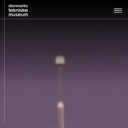
Søg…:
BESØG
UDSTILLINGER
UNDERVISNING
OM MUSEET
NYT MUSEUM
KONTAKT
ENGLISH