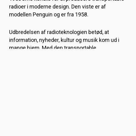
radioer i moderne design. Den viste er af
modellen Penguin og er fra 1958.
Udbredelsen af radioteknologien betød, at
information, nyheder, kultur og musik kom ud i
mange hjem. Med den transportable,
batteridrevne radio blev det i løbet af 1950’erne
muligt at tage radioen med uden for hjemmets
fire vægge.
TILBAGE TIL FORSIDE