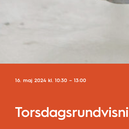
16. maj 2024
kl.
10:30
–
13:00
Torsdagsrundvisn