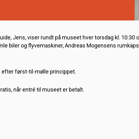
guide, Jens, viser rundt på museet hver torsdag kl. 10:30 o
mle biler og flyvemaskiner, Andreas Mogensens rumkaps
efter først-til-mølle princippet.
tis, når entré til museet er betalt.
or alle museets gæster, dog anbefaler vi at skoler og instit
her.