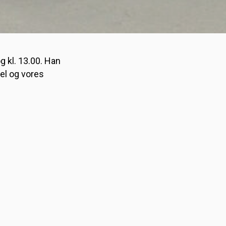
g kl. 13.00. Han
el og vores
utioner bestiller på