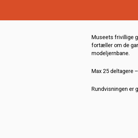
Museets frivillige 
fortæller om de ga
modeljernbane.
Max 25 deltagere – 
Rundvisningen er gra
Rundvisningerne er f
forhånd. Læs mere