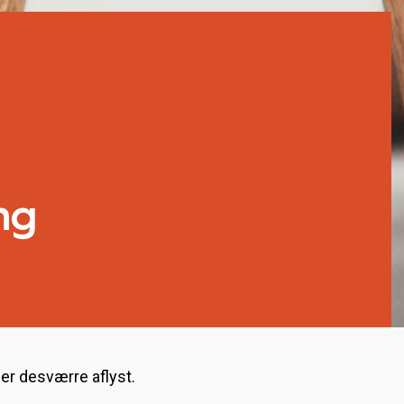
ng
er desværre aflyst.