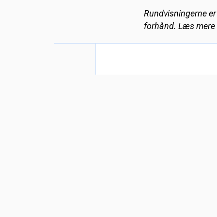
Rundvisningerne er f
forhånd. Læs mere
DANMARKS TEKNIS
MUSEUM
Fabriksvej 25
Helsingør
,
3000
Danmark
+ Google Maps
49 22 26 11
Se Sted hjemmeside