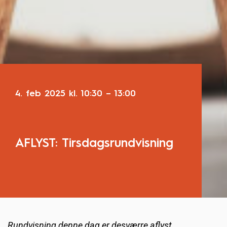
4. feb 2025
kl.
10:30
–
13:00
AFLYST: Tirsdagsrundvisning
Rundvisning denne dag er desværre aflyst.