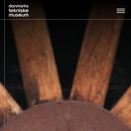
Søg…:
BESØG
UDSTILLINGER
UNDERVISNING
OM MUSEET
NYT MUSEUM
KONTAKT
ENGLISH