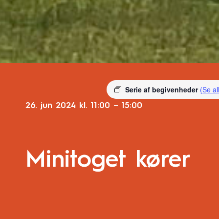
Serie af begivenheder
(Se al
26. jun 2024
kl.
11:00
–
15:00
Minitoget kører