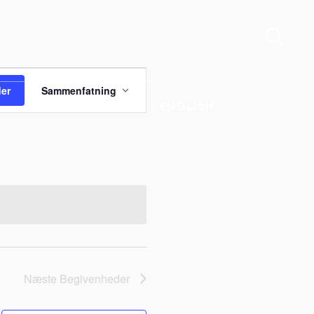
Begivenhed
Visninger
er
Sammenfatning
Navigation
KONTAKT
ENGLISH
Næste
Begivenheder