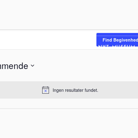
eder
Find Begivenhed
RVISNING
OM MUSEET
NYT MUSEUM
mmende
Ingen resultater fundet.
Notice