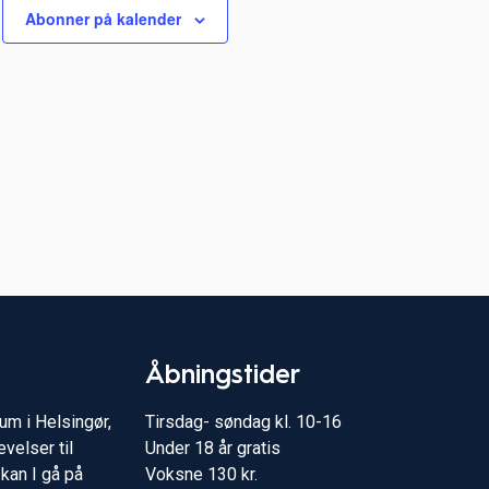
Abonner på kalender
Åbningstider
m i Helsingør,
Tirsdag- søndag kl. 10-16
velser til
Under 18 år gratis
kan I gå på
Voksne 130 kr.