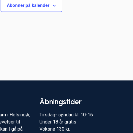
Abonner på kalender
Åbningstider
m i Helsingør,
Tirsdag- søndag kl. 10-16
velser til
Under 18 år gratis
kan I gå på
Voksne 130 kr.