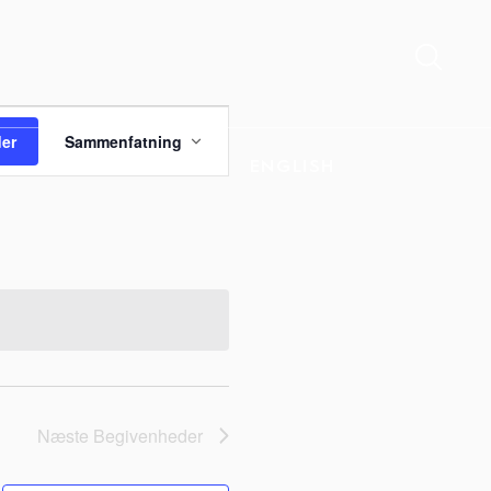
Begivenhed
Visninger
er
Sammenfatning
Navigation
KONTAKT
ENGLISH
Næste
Begivenheder