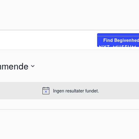
eder
Find Begivenhed
RVISNING
OM MUSEET
NYT MUSEUM
mmende
Ingen resultater fundet.
Notice