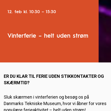
12. feb
kl.
10:30
–
15:30
Vinterferie – helt uden strøm
ER DU KLAR TIL FERIE UDEN STIKKONTAKTER OG
SKÆRMTID?
Sluk skærmen i vinterferien og besøg os på
Danmarks Tekniske Museum, hvor vi åbner for vores
populære ferieaktivitet – helt uden strøm!