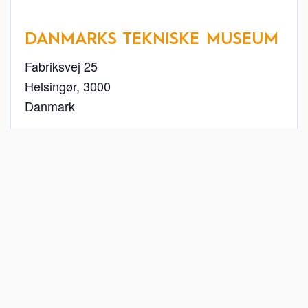
DANMARKS TEKNISKE MUSEUM
Fabriksvej 25
Helsingør
,
3000
Danmark
+ Google Maps
49 22 26 11
Se Sted hjemmeside