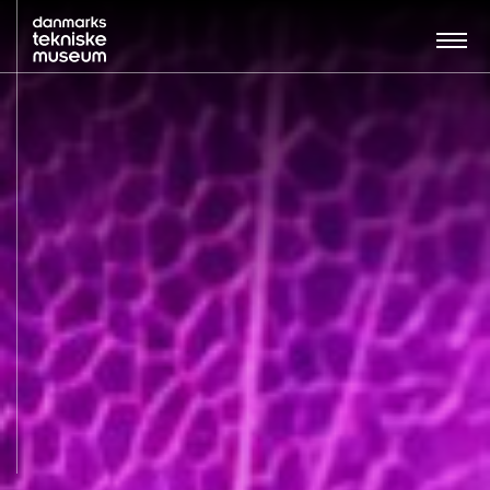
Søg…:
BESØG
UDSTILLINGER
UNDERVISNING
OM MUSEET
NYT MUSEUM
KONTAKT
ENGLISH