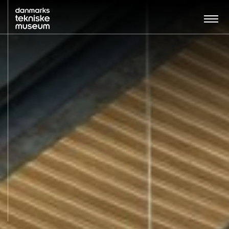
Søg…:
BESØG
UDSTILLINGER
UNDERVISNING
OM MUSEET
NYT MUSEUM
KONTAKT
ENGLISH