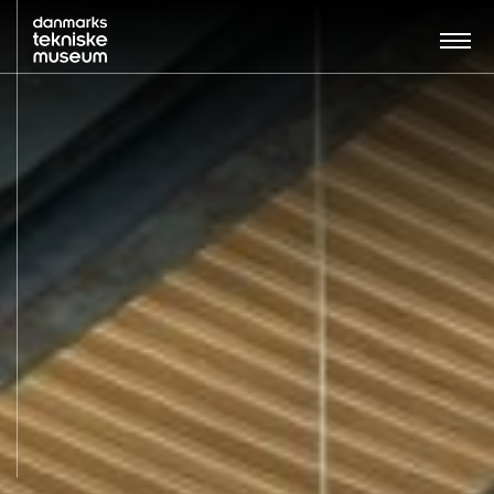
Søg…:
BESØG
UDSTILLINGER
UNDERVISNING
OM MUSEET
NYT MUSEUM
KONTAKT
ENGLISH