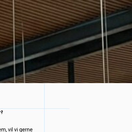
r?
m, vil vi gerne