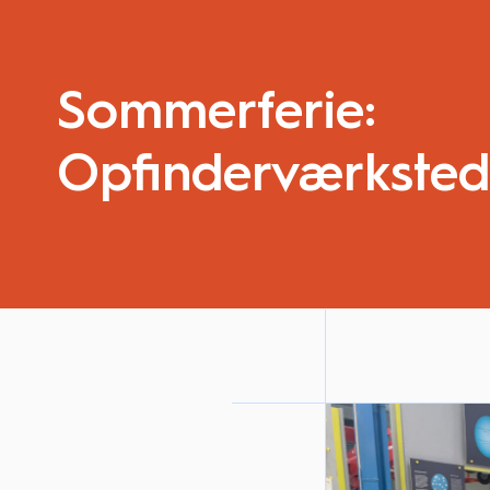
Sommerferie:
Opfinderværksted