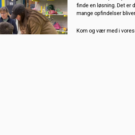
finde en løsning. Det er
mange opfindelser bliver 
Kom og vær med i vores
opfinderværksted, hvor d
udfordringer, der skal lø
klippe og klistre og lave
konstruktioner – mon du
noget helt genialt?
Værkstedet er åbent fra 
Museet er åbent fra 10.