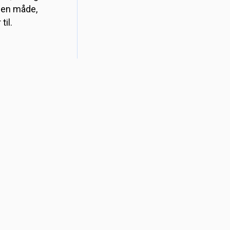
 den måde,
til.
er er flere
ses. Du skal
 sjove
 finder på
10.30-15:30
00-17.00