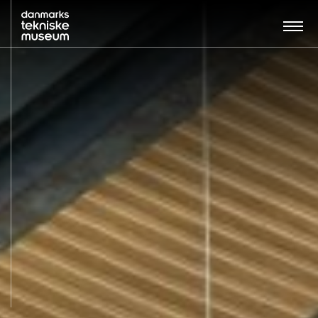
Søg…:
BESØG
UDSTILLINGER
UNDERVISNING
OM MUSEET
NYT MUSEUM
KONTAKT
ENGLISH