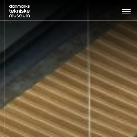
Søg…:
BESØG
UDSTILLINGER
UNDERVISNING
OM MUSEET
NYT MUSEUM
KONTAKT
ENGLISH