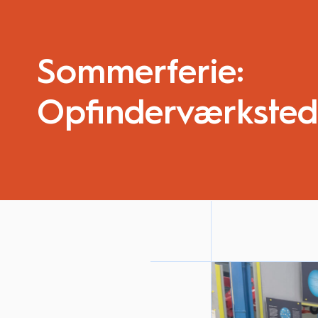
Sommerferie:
Opfinderværksted