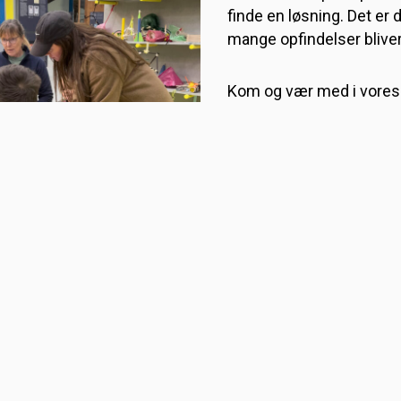
finde en løsning. Det er
mange opfindelser bliver 
Kom og vær med i vores
opfinderværksted, hvor d
udfordringer, der skal lø
klippe og klistre og lave
konstruktioner – mon du
noget helt genialt?
Værkstedet er åbent fra 
Museet er åbent fra 10.