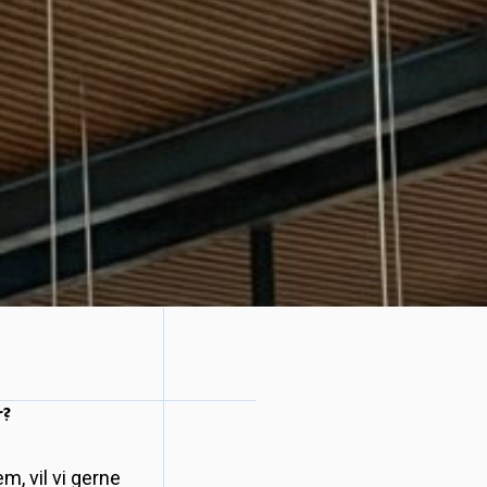
r?
m, vil vi gerne