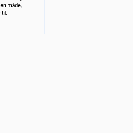
 den måde,
til.
er er flere
ses. Du skal
 sjove
 finder på
10.30-15:30
00-17.00