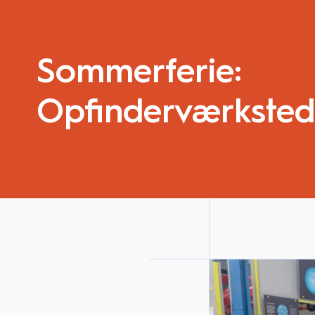
Sommerferie:
Opfinderværksted