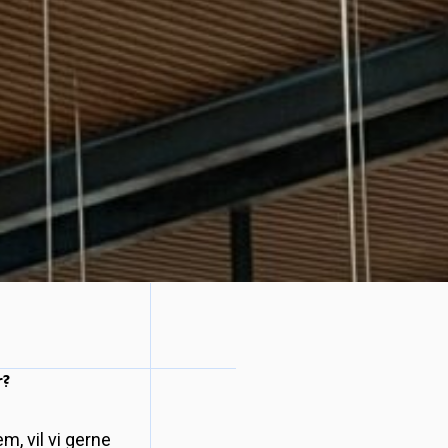
r?
m, vil vi gerne