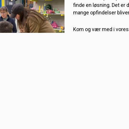
finde en løsning. Det er
mange opfindelser bliver 
Kom og vær med i vores
opfinderværksted, hvor d
udfordringer, der skal lø
klippe og klistre og lave
konstruktioner – mon du
noget helt genialt?
Værkstedet er åbent fra 
Museet er åbent fra 10.