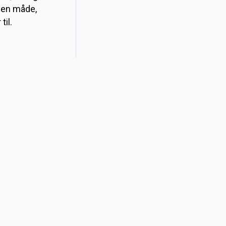
 den måde,
til.
er er flere
ses. Du skal
 sjove
 finder på
10.30-15:30
00-17.00