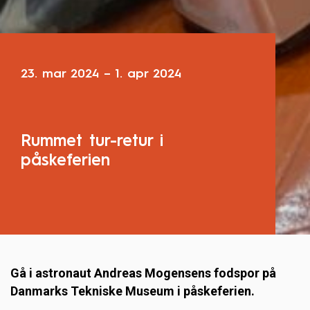
23. mar 2024
–
1. apr 2024
Rummet tur-retur i
påskeferien
Gå i astronaut Andreas Mogensens fodspor på
Danmarks Tekniske Museum i påskeferien.