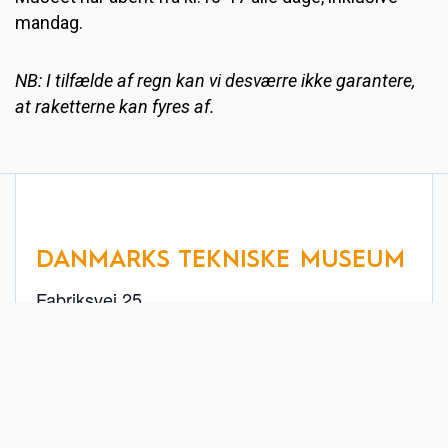
mandag.
NB: I tilfælde af regn kan vi desværre ikke garantere,
at raketterne kan fyres af.
DANMARKS TEKNISKE MUSEUM
Fabriksvej 25
Helsingør
,
3000
Danmark
+ Google Maps
49 22 26 11