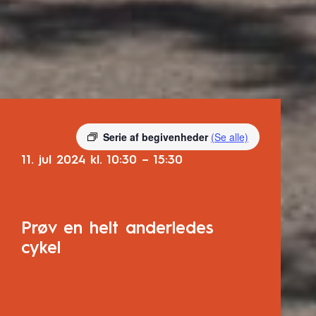
Serie af begivenheder
(Se alle)
11. jul 2024
kl.
10:30
–
15:30
Prøv en helt anderledes
cykel