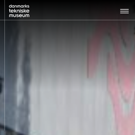
Søg…:
BESØG
UDSTILLINGER
UNDERVISNING
OM MUSEET
NYT MUSEUM
KONTAKT
ENGLISH