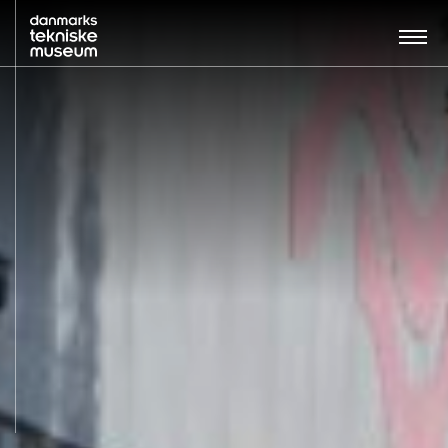
Søg…:
BESØG
UDSTILLINGER
UNDERVISNING
OM MUSEET
NYT MUSEUM
KONTAKT
ENGLISH