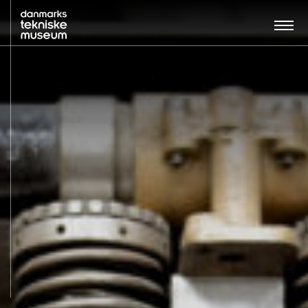
Søg…:
BESØG
UDSTILLINGER
UNDERVISNING
OM MUSEET
NYT MUSEUM
KONTAKT
ENGLISH