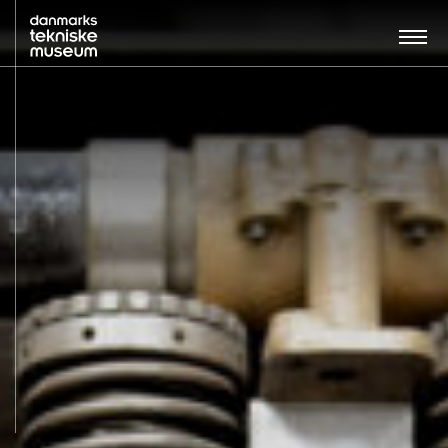
Søg…:
BESØG
UDSTILLINGER
UNDERVISNING
OM MUSEET
NYT MUSEUM
KONTAKT
ENGLISH