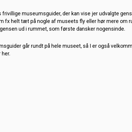
frivillige museumsguider, der kan vise jer udvalgte gens
m fx helt tæt på nogle af museets fly eller hør mere om 
gensen ud i rummet, som første dansker nogensinde.
msguider går rundt på hele museet, så I er også velkomme
 her.
KE