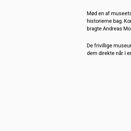
Mød en af museets 
historierne bag. Ko
bragte Andreas Mo
De frivillige museu
dem direkte når I er
DANMARKS TEKNIS
MUSEUM
Fabriksvej 25
Helsingør
,
3000