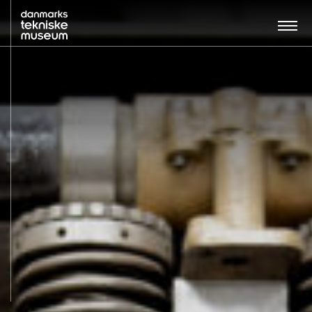
Søg…:
BESØG
UDSTILLINGER
UNDERVISNING
OM MUSEET
NYT MUSEUM
KONTAKT
ENGLISH