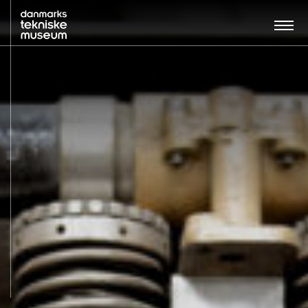
Søg…:
BESØG
UDSTILLINGER
UNDERVISNING
OM MUSEET
NYT MUSEUM
KONTAKT
ENGLISH