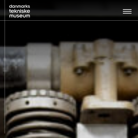
Søg…:
BESØG
UDSTILLINGER
UNDERVISNING
OM MUSEET
NYT MUSEUM
KONTAKT
ENGLISH