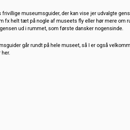
frivillige museumsguider, der kan vise jer udvalgte gens
m fx helt tæt på nogle af museets fly eller hør mere om 
gensen ud i rummet, som første dansker nogensinde.
msguider går rundt på hele museet, så I er også velkomme
 her.
KE