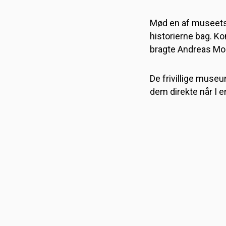
Mød en af museets 
historierne bag. Ko
bragte Andreas Mo
De frivillige museu
dem direkte når I er
DANMARKS TEKNIS
MUSEUM
Fabriksvej 25
Helsingør
,
3000