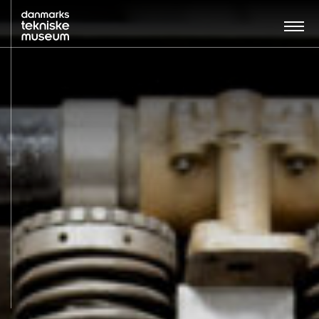
Søg…:
BESØG
UDSTILLINGER
UNDERVISNING
OM MUSEET
NYT MUSEUM
KONTAKT
ENGLISH