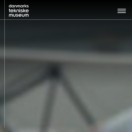
Søg…:
BESØG
UDSTILLINGER
UNDERVISNING
OM MUSEET
NYT MUSEUM
KONTAKT
ENGLISH