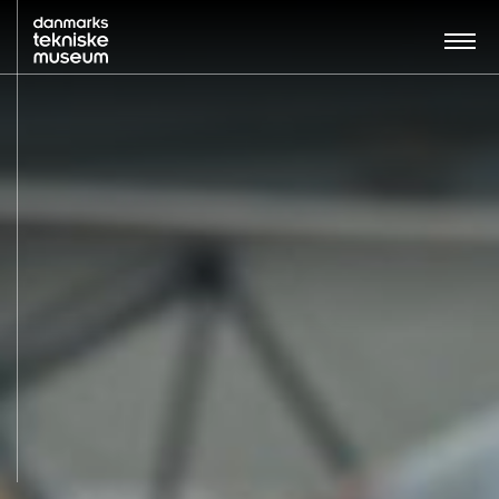
Søg…:
BESØG
UDSTILLINGER
UNDERVISNING
OM MUSEET
NYT MUSEUM
KONTAKT
ENGLISH