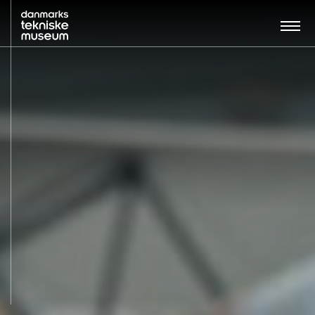
Søg…:
BESØG
UDSTILLINGER
UNDERVISNING
OM MUSEET
NYT MUSEUM
KONTAKT
ENGLISH