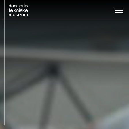
Søg…:
BESØG
UDSTILLINGER
UNDERVISNING
OM MUSEET
NYT MUSEUM
KONTAKT
ENGLISH